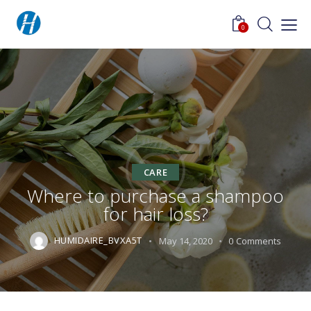
0
CARE
Where to purchase a shampoo
for hair loss?
HUMIDAIRE_BVXA5T
May 14, 2020
0
Comments